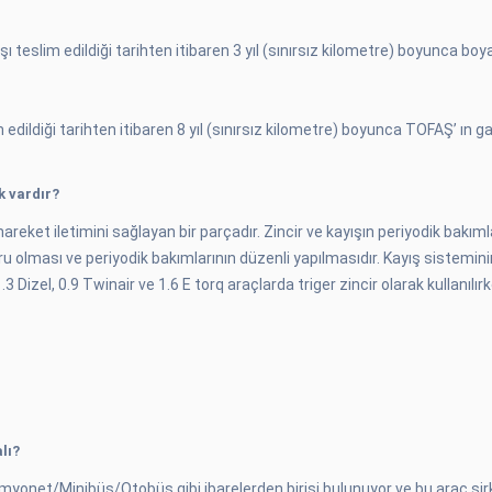
teslim edildiği tarihten itibaren 3 yıl (sınırsız kilometre) boyunca boya
edildiği tarihten itibaren 8 yıl (sınırsız kilometre) boyunca TOFAŞ’ ın gar
k vardır?
r hareket iletimini sağlayan bir parçadır. Zincir ve kayışın periyodik bakım
ru olması ve periyodik bakımlarının düzenli yapılmasıdır. Kayış sistemini
Dizel, 0.9 Twinair ve 1.6 E torq araçlarda triger zincir olarak kullanılır
lı?
onet/Minibüs/Otobüs gibi ibarelerden birisi bulunuyor ve bu araç şirke