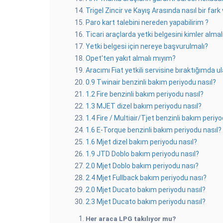
Trigel Zincir ve Kayış Arasında nasıl bir fark 
Paro kart talebini nereden yapabilirim ?
Ticari araçlarda yetki belgesini kimler almal
Yetki belgesi için nereye başvurulmalı?
Opet'ten yakıt almalı mıyım?
Aracımı Fiat yetkili servisine bıraktığımda
0.9 Twinair benzinli bakım periyodu nasıl?
1.2 Fire benzinli bakım periyodu nasıl?
1.3 MJET dizel bakım periyodu nasıl?
1.4 Fire / Multiair/Tjet benzinli bakım periyo
1.6 E-Torque benzinli bakım periyodu nasıl?
1.6 Mjet dizel bakım periyodu nasıl?
1.9 JTD Doblo bakım periyodu nasıl?
2.0 Mjet Doblo bakım periyodu nası?
2.4 Mjet Fullback bakım periyodu nası?
2.0 Mjet Ducato bakım periyodu nasıl?
2.3 Mjet Ducato bakım periyodu nasıl?
Her araca LPG takılıyor mu?