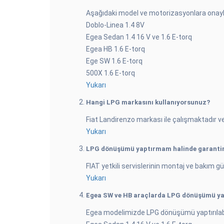
Aşağıdaki model ve motorizasyonlara onaylı l
Doblo-Linea 1.4 8V
Egea Sedan 1.4 16 V ve 1.6 E-torq
Egea HB 1.6 E-torq
Ege SW 1.6 E-torq
500X 1.6 E-torq
Yukarı
Hangi LPG markasını kullanıyorsunuz?
Fiat Landirenzo markası ile çalışmaktadır ve 
Yukarı
LPG dönüşümü yaptırmam halinde garanti
FIAT yetkili servislerinin montaj ve bakım 
Yukarı
Egea SW ve HB araçlarda LPG dönüşümü yap
Egea modelimizde LPG dönüşümü yaptırılabil