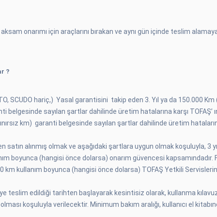
ik aksam onarımı için araçlarını bırakan ve aynı gün içinde teslim alam
r ?
TO, SCUDO hariç,) Yasal garantisini takip eden 3. Yıl ya da 150.000 Km (
i belgesinde sayılan şartlar dahilinde üretim hatalarına karşı TOFAŞ’
ınırsız km) garanti belgesinde sayılan şartlar dahilinde üretim hataların
satın alınmış olmak ve aşağıdaki şartlara uygun olmak koşuluyla, 3 yıl
anım boyunca (hangisi önce dolarsa) onarım güvencesi kapsamındadır. Fu
000 km kullanım boyunca (hangisi önce dolarsa) TOFAŞ Yetkili Servisle
teslim edildiği tarihten başlayarak kesintisiz olarak, kullanma kılavuz
lması koşuluyla verilecektir. Minimum bakım aralığı, kullanıcı el kitabında