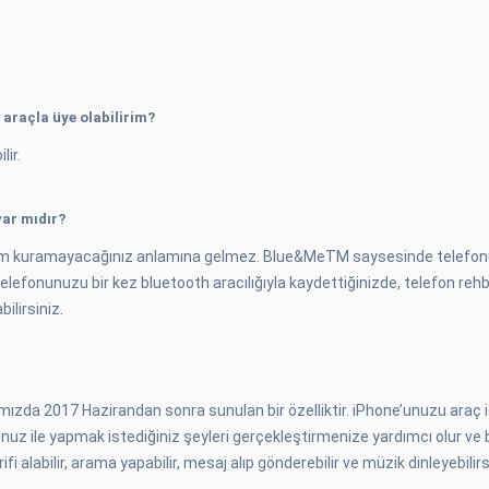
araçla üye olabilirim?
lir.
var mıdır?
şim kuramayacağınız anlamına gelmez. Blue&MeTM saysesinde telefonunu
elefonunuzu bir kez bluetooth aracılığıyla kaydettiğinizde, telefon rehb
ilirsiniz.
mızda 2017 Hazirandan sonra sunulan bir özelliktir. iPhone’unuzu araç iç
unuz ile yapmak istediğiniz şeyleri gerçekleştirmenize yardımcı olur ve 
fi alabilir, arama yapabilir, mesaj alıp gönderebilir ve müzik dinleyebilirs