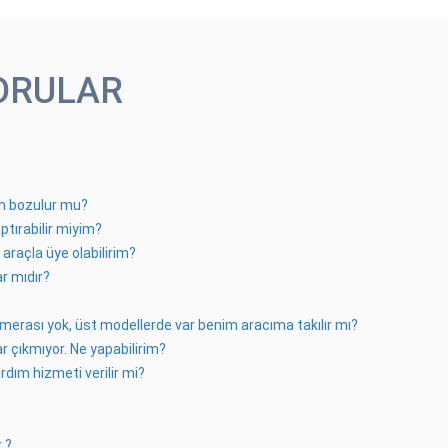
ORULAR
m bozulur mu?
tırabilir miyim?
raçla üye olabilirim?
r mıdır?
erası yok, üst modellerde var benim aracıma takılır mı?
ar çıkmıyor. Ne yapabilirim?
rdım hizmeti verilir mi?
 ?