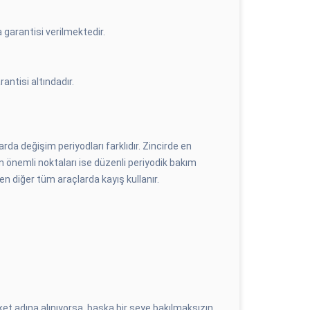
 garantisi verilmektedir.
antisi altındadır.
larda değişim periyodları farklıdır. Zincirde en
n önemli noktaları ise düzenli periyodik bakım
ken diğer tüm araçlarda kayış kullanır.
t adına alınıyorsa, başka bir şeye bakılmaksızın