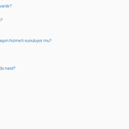
vardır?
ı?
 ulaşım hizmeti sunuluyor mu?
du nasıl?