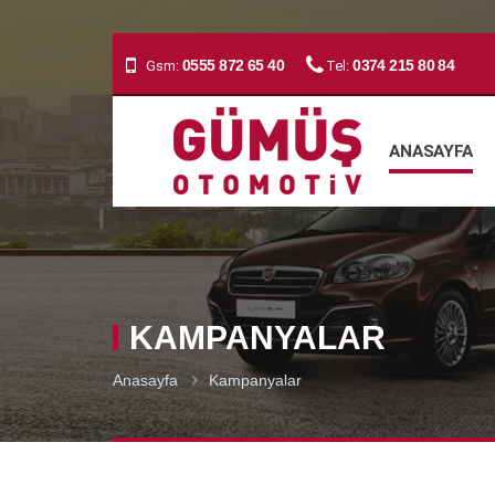
0555 872 65 40
0374 215 80 84
Gsm:
Tel:
ANASAYFA
KAMPANYALAR
Anasayfa
Kampanyalar