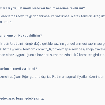
erası yok, üst modellerde var benim aracıma takılır mı?
araclarda radyo teyp donanımsal ve yazılımsal olarak farklıdır. Araç ü
kılamaz.
lar çıkmıyor. Ne yapabilirim?
tedir. Üreticinin öngördüğü şekilde yazılım güncellenmesi yapılması g
siniz. https://www.tomtom.com/tr_tr/drive/maps-services/shop/travel-m
 cihaz uygunluğunu cihaz seri numaranızdaki ilk 2 karakteri girdikten so
yardım hizmeti verilir mi?
izmeti sağlanır.Eğer garanti dışı ise Fiat'ın anlaşmalı fiyatları üzerinde
dek araç temin edebilirsiniz.