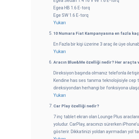
Egea Sedan 1.4 16 V ve 1.6 E-torq
Egea HB 1.6 E-torq
Ege SW 1.6 E-torq
Yukarı
10 Numara Fiat Kampanyasına en fazla kaç 
En Fazla bir kişi üzerine 3 araç ile üye olunabi
Yukarı
Aracın Blue&Me özelliği nedir? Her araçta 
Direksiyon başında olmanız telefonla ileti
Kendine has ses tanıma teknolojisiyle cep t
direksiyondan herhangi bir fonksiyona ulaşab
Yukarı
Car Play özelliği nedir?
7 inç tablet ekran olan Lounge Plus aracları
yoludur. CarPlay, aracınızı sürerken iPhone’
gösterir. Dikkatinizi yoldan ayırmadan yol tari