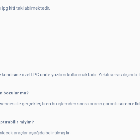
pg kiti takılabilmektedir.
kendisine özel LPG ünite yazılımı kullanmaktadır. Yekili servis dışında t
m bozulur mu?
güvencesi ile gerçekleştiren bu işlemden sonra aracın garanti süreci 
tırabilir miyim?
ecek araçlar aşağıda belirtilmiştir;