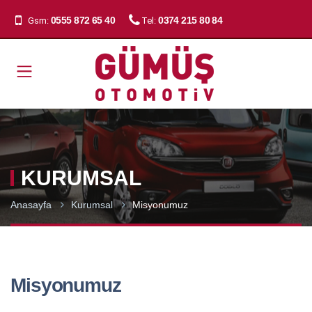
0555 872 65 40
0374 215 80 84
Gsm:
Tel:
KURUMSAL
Anasayfa
Kurumsal
Misyonumuz
Misyonumuz