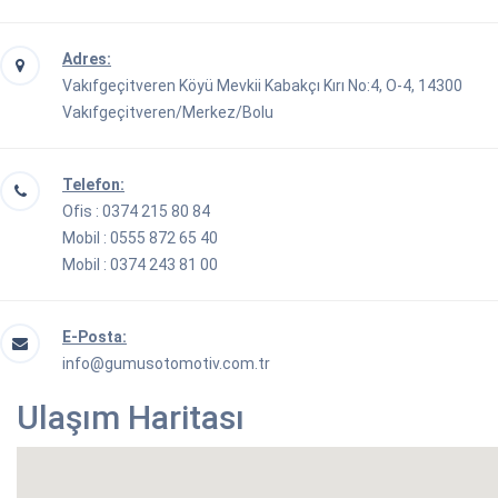
Adres:
Vakıfgeçitveren Köyü Mevkii Kabakçı Kırı No:4, O-4, 14300
Vakıfgeçitveren/Merkez/Bolu
Telefon:
Ofis : 0374 215 80 84
Mobil : 0555 872 65 40
Mobil : 0374 243 81 00
E-Posta:
info@gumusotomotiv.com.tr
Ulaşım Haritası