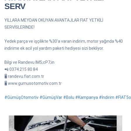
SERV
YILLARA MEYDAN OKUYAN AVANTAJLAR FIAT YETKİLİ
SERVİSLERİNDE!
Yedek parça ve işçilikte %30'a varan indirim, motor yağında %40
indirime ek acil yol yardım paketi hediyesi sizi bekliyor.
Bilgi ve Randevu IM5;cP7;in
📲 0374 215 80 84
🖥 randevu.fiat.com.tr
🖥 www.gumusotomotiv.com.tr
#GümüşOtomotiv
#GümüşVar
#Bolu
#Kampanya
#İndirim
#FIAT5