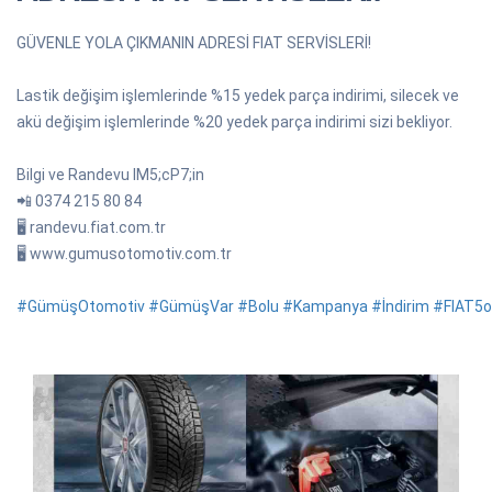
GÜVENLE YOLA ÇIKMANIN ADRESİ FIAT SERVİSLERİ!
Lastik değişim işlemlerinde %15 yedek parça indirimi, silecek ve
akü değişim işlemlerinde %20 yedek parça indirimi sizi bekliyor.
Bilgi ve Randevu IM5;cP7;in
📲 0374 215 80 84
🖥 randevu.fiat.com.tr
🖥 www.gumusotomotiv.com.tr
#GümüşOtomotiv
#GümüşVar
#Bolu
#Kampanya
#İndirim
#FIAT5