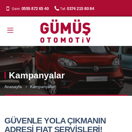
0555 872 65 40
0374 215 80 84
Gsm:
Tel:
Kampanyalar
Anasayfa
Kampanyalar
GÜVENLE YOLA ÇIKMANIN
ADRESİ FIAT SERVİSLERİ!